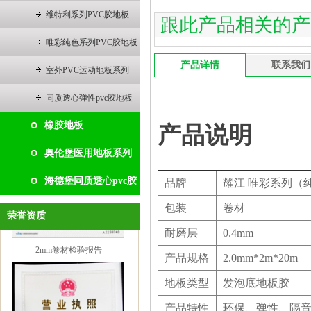
维特利系列PVC胶地板
跟此产品相关的产
唯彩纯色系列PVC胶地板
产品详情
联系我们
室外PVC运动地板系列
同质透心弹性pvc胶地板
橡胶地板
产品说明
奥伦堡医用地板系列
海德堡同质透心pvc胶
品牌
耀江 唯彩系列（
包装
卷材
地板
荣誉资质
2mm卷材检验报告
耐磨层
0.4mm
产品规格
2.0mm*2m*20m
地板类型
发泡底地板胶
产品特性
环保、弹性、隔音