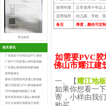
使用年限
正常使用十年以
适用场所
幼儿园、学校、医
备注
厚度，颜色可定
营业执照
相关资讯
如需要PVC
广东高份子车间抗压PVC卷材
胶地板
广东PVC同质透心弹性胶地板
佛山市耀江建
保养和清洁
广东佛山卷材防静电胶地板
新样板推出
一、【
耀江地
新的大型医院同质透心胶地板
工程案例供参考
耀江同质透心PVC胶地板新样
如果你想看一
2mm卷材检验报告
品
EPDM橡胶地面施工方案
寄，小样由我
新环保室内幼儿园pvc卷材胶
地板
为什么说现在地面设计选用
购买。