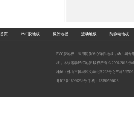
首页
PVC胶地板
橡胶地板
运动地板
防静电地板
PVC胶地板，医用同质透心弹性地板，幼儿园专用
板，木纹运动PVC地胶 版权所有 © 2000-201
地址：佛山市禅城区文华北路223号之三栋5层502-
粤ICP备18060234号
手机：13590526628