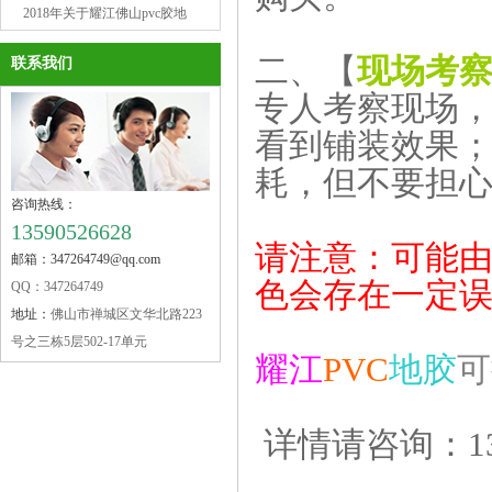
PVC地板胶是不二之选呢？
2018年关于耀江佛山pvc胶地
板（五）一劳动节放假通知
二、【
现场考
联系我们
专人考察现场
看到铺装效果
耗，但不要担
营业执照
咨询热线：
13590526628
请注意：可能
邮箱：347264749@qq.com
色会存在一定
QQ：347264749
地址：
佛山市禅城区文华北路223
号之三栋5层502-17单元
耀江
PVC
地胶
可
详情请咨询：135