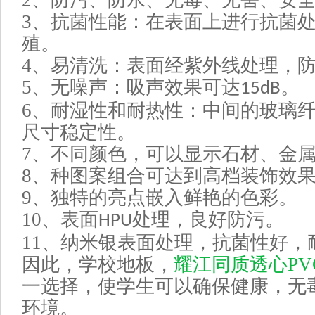
2
、防污、防水、无毒、无害、安
3
、抗菌性能：在表面上进行抗菌
殖。
4
、易清洗：表面经紫外线处理，
5
、无噪声：吸声效果可达
。
15dB
6
、耐湿性和耐热性：中间的玻璃
尺寸稳定性。
7
、不同颜色，可以显示石材、金
8
、种图案组合可达到高档装饰效
9
、独特的亮点嵌入鲜艳的色彩。
10
、表面
处理，良好防污。
HPU
11
、纳米银表面处理，抗菌性好，
因此，学校地板，
耀江同质透心
PV
一选择，使学生可以确保健康，无
环境。