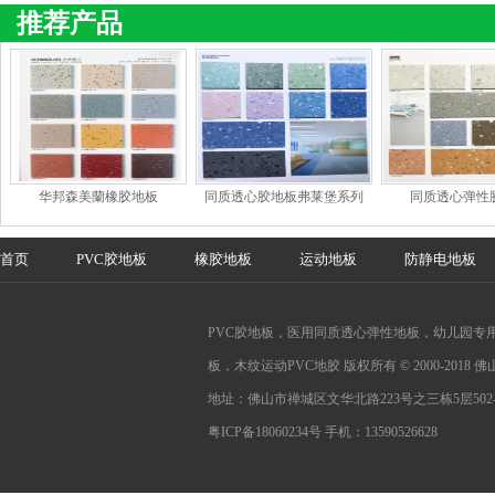
推荐产品
华邦森美蘭橡胶地板
同质透心胶地板弗莱堡系列
同质透心弹性
首页
PVC胶地板
橡胶地板
运动地板
防静电地板
PVC胶地板，医用同质透心弹性地板，幼儿园专用
板，木纹运动PVC地胶 版权所有 © 2000-201
地址：佛山市禅城区文华北路223号之三栋5层502-
粤ICP备18060234号
手机：13590526628