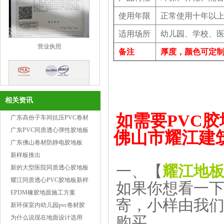
使用年限
正常使用十年以
适用场所
幼儿园、学校、医
营业执照
备注
厚度，颜色可定
相关资讯
如需要PVC
广东高份子车间抗压PVC卷材
胶地板
广东PVC同质透心弹性胶地板
佛山市耀江建
保养和清洁
广东佛山卷材防静电胶地板
新样板推出
2mm卷材检验报告
一、【
耀江地
新的大型医院同质透心胶地板
工程案例供参考
耀江同质透心PVC胶地板新样
如果你想看一
品
EPDM橡胶地面施工方案
寄，小样由我
新环保室内幼儿园pvc卷材胶
地板
为什么说现在地面设计选用
购买。