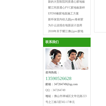
新的大型医院同质透心胶地板
工程案例供参考
耀江同质透心PVC胶地板新样
品
EPDM橡胶地面施工方案
新环保室内幼儿园pvc卷材胶
地板
为什么说现在地面设计选用
PVC地板胶是不二之选呢？
2018年关于耀江佛山pvc胶地
板（五）一劳动节放假通知
联系我们
咨询热线：
13590526628
邮箱：347264749@qq.com
QQ：347264749
地址：
佛山市禅城区文华北路223
号之三栋5层502-17单元