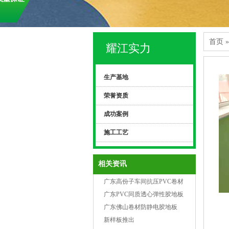
首页
»
耀江实力
生产基地
荣誉资质
成功案例
施工工艺
相关资讯
广东高份子车间抗压PVC卷材
胶地板
广东PVC同质透心弹性胶地板
保养和清洁
广东佛山卷材防静电胶地板
新样板推出